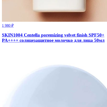
1 980
₽
SKIN1004 Centella poremizing velvet finish SPF50+
PA++++ солнцезащитное молочко для лица 50мл