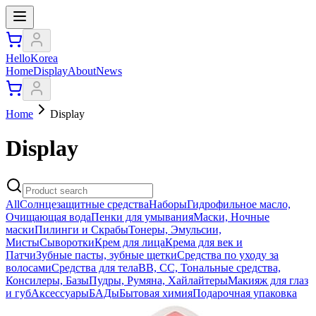
HelloKorea
Home
Display
About
News
Home
Display
Display
All
Солнцезащитные средства
Наборы
Гидрофильное масло,
Очищающая вода
Пенки для умывания
Маски, Ночные
маски
Пилинги и Скрабы
Тонеры, Эмульсии,
Мисты
Сыворотки
Крем для лица
Крема для век и
Патчи
Зубные пасты, зубные щетки
Средства по уходу за
волосами
Средства для тела
ВВ, СС, Тональные средства,
Консилеры, Базы
Пудры, Румяна, Хайлайтеры
Макияж для глаз
и губ
Аксессуары
БАДы
Бытовая химия
Подарочная упаковка