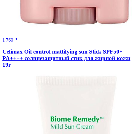
1 760
₽
Celimax Oil control mattifying sun Stick SPF50+
PA++++ солнцезащитный стик для жирной кожи
19г