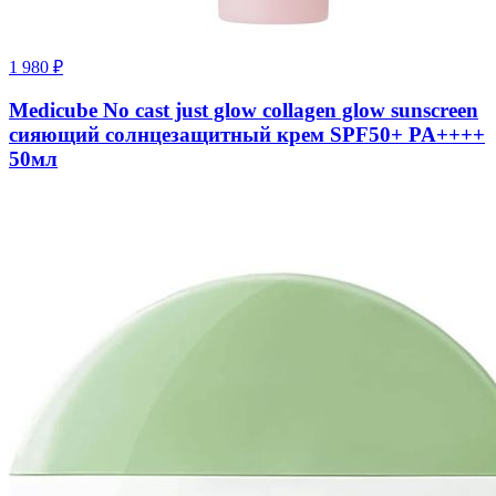
1 980
₽
Medicube No cast just glow collagen glow sunscreen
сияющий солнцезащитный крем SPF50+ PA++++
50мл