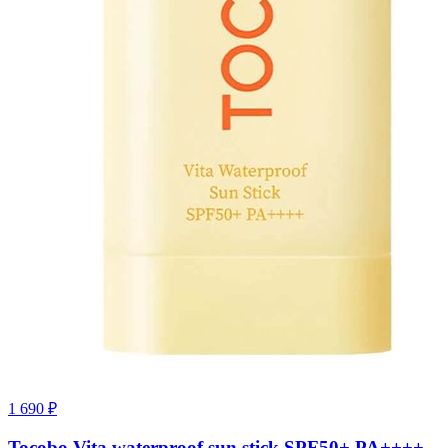
1 690
₽
Tocobo Vita waterproof sun stick SPF50+ PA++++