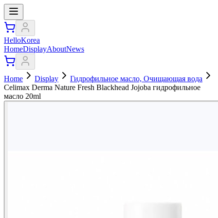
HelloKorea
Home
Display
About
News
Home
Display
Гидрофильное масло, Очищающая вода
Celimax Derma Nature Fresh Blackhead Jojoba гидрофильное
масло 20ml