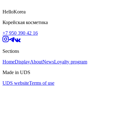
HelloKorea
Корейская косметика
+7 950 390 42 16
Sections
Home
Display
About
News
Loyalty program
Made in UDS
UDS website
Terms of use