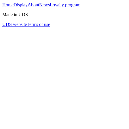
Home
Display
About
News
Loyalty program
Made in UDS
UDS website
Terms of use