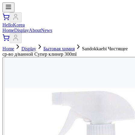
HelloKorea
Home
Display
About
News
Home
Display
Бытовая химия
Sandokkaebi Чистящее
ср-во д/ванной Супер клинер 300ml