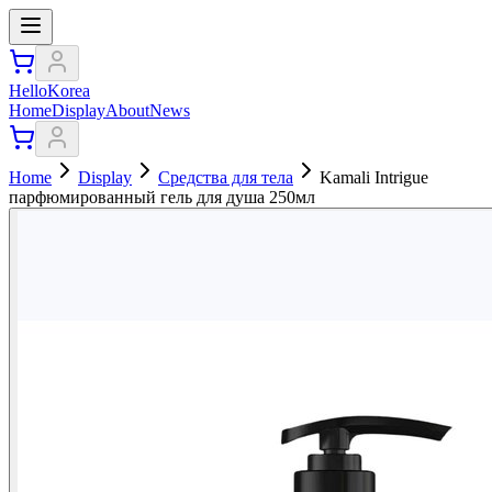
HelloKorea
Home
Display
About
News
Home
Display
Средства для тела
Kamali Intrigue
парфюмированный гель для душа 250мл